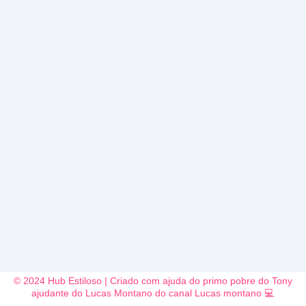
© 2024 Hub Estiloso | Criado com ajuda do primo pobre do Tony
ajudante do Lucas Montano do canal Lucas montano 💻